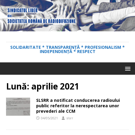
SOLIDARITATE * TRANSPARENȚĂ * PROFESIONALISM *
INDEPENDENȚĂ * RESPECT
Lună:
aprilie 2021
SLSRR a notificat conducerea radioului
public referitor la nerespectarea unor
prevederi ale CCM
04/05/2021
slsrr