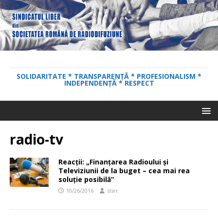
SOLIDARITATE * TRANSPARENȚĂ * PROFESIONALISM *
INDEPENDENȚĂ * RESPECT
radio-tv
Reacții: „Finanţarea Radioului şi
Televiziunii de la buget – cea mai rea
soluţie posibilă”
10/26/2016
slsrr