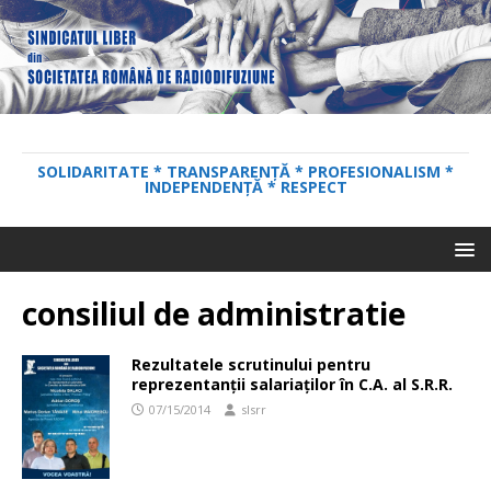
SOLIDARITATE * TRANSPARENȚĂ * PROFESIONALISM *
INDEPENDENȚĂ * RESPECT
consiliul de administratie
Rezultatele scrutinului pentru
reprezentanţii salariaţilor în C.A. al S.R.R.
07/15/2014
slsrr