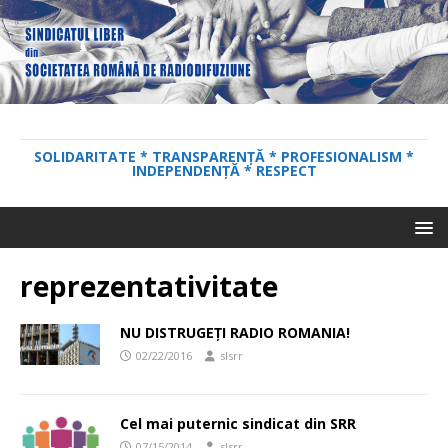
SOLIDARITATE * TRANSPARENȚĂ * PROFESIONALISM *
INDEPENDENȚĂ * RESPECT
reprezentativitate
NU DISTRUGEȚI RADIO ROMANIA!
02/22/2016
slsrr
Cel mai puternic sindicat din SRR
07/15/2014
slsrr