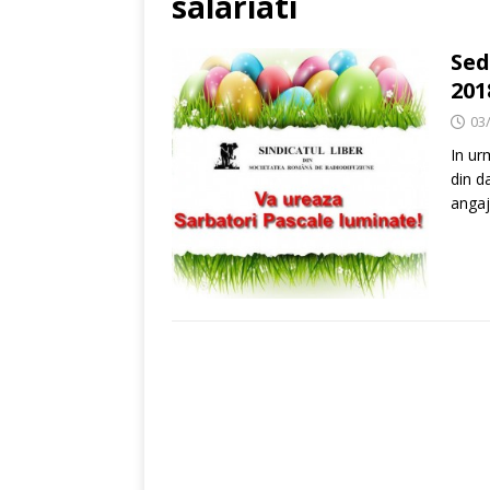
salariati
Sed
201
03
In ur
din d
angaj