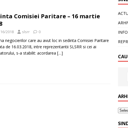
ACTU
inta Comisiei Paritare – 16 martie
8
ARHI
/16/2018
slsrr
0
INFO
ma negocierilor care au avut loc in sedinta Comisiei Paritare
REPR
ata de 16.03.2018, intre reprezentantii SLSRR si cei ai
atorului, s-a stabilit: acordarea
[…]
CAU
ARH
SIN