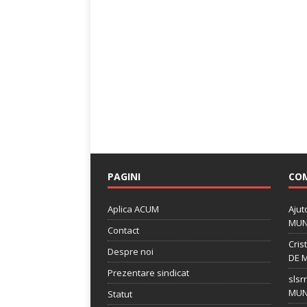
PAGINI
COM
Aplica ACUM
Ajut
MUN
Contact
Cris
Despre noi
DE 
Prezentare sindicat
slsrr
MUN
Statut