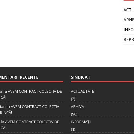
ACTU
ARHI
INFO
REPR
ENTARII RECENTE
SINDICAT
or
la
AVEM CONTRACT COLECTIV DE
ACTUALITATE
CĂ!
(2)
tian
la
AVEM CONTRACT COLECTIV
ARHIVA
MUNCĂ!
(96)
la
AVEM CONTRACT COLECTIV DE
INFORMAȚII
CĂ!
(1)