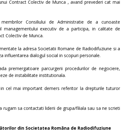
a unui Contract Colectiv de Munca , avand prevederi cat mai
ea membrilor Consiliului de Administratie de a cunoaste
sul managementului executiv de a participa, in calitate de
act Colectiv de Munca.
mentate la adresa Societatii Romane de Radiodifuziune si a
iza influentarea dialogul social in scopuri personale.
ada premergatoare parcurgerii procedurilor de negociere,
ze de instabilitate institutionala.
r in cel mai important demers referitor la drepturile tuturor
 rugam sa contactati liderii de grupa/filiala sau sa ne scrieti
ucrătorilor din Societatea Româna de Radiodifuziune