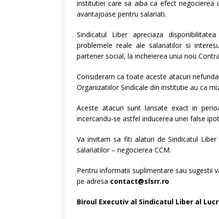
institutiei care sa aiba ca efect negociere
avantajoase pentru salariati.
Sindicatul Liber apreciaza disponibilitat
problemele reale ale salariatilor si intere
partener social, la incheierea unui nou Contr
Consideram ca toate aceste atacuri nefunda
Organizatiilor Sindicale din institutie au ca m
Aceste atacuri sunt lansate exact in perio
incercandu-se astfel inducerea unei false ipote
Va invitam sa fiti alaturi de Sindicatul Libe
salariatilor – negocierea CCM.
Pentru informatii suplimentare sau sugestii va
pe adresa
contact@slsrr.ro
Biroul Executiv al Sindicatul Liber al L