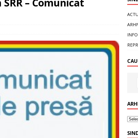
in SRR – Comunicat
ACTU
ARHI
INFO
REPR
CAU
ARH
SIN