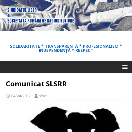
SOLIDARITATE * TRANSPARENȚĂ * PROFESIONALISM *
INDEPENDENȚĂ * RESPECT
Comunicat SLSRR
04/24/2017
slsrr