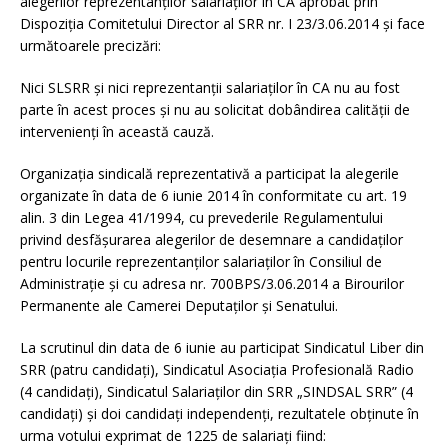
alegerilor reprezentanților salariaților în CA aprobat prin
Dispoziţia Comitetului Director al SRR nr. I 23/3.06.2014 și face
următoarele precizări:
Nici SLSRR și nici reprezentanții salariaților în CA nu au fost
parte în acest proces și nu au solicitat dobândirea calității de
intervenienți în această cauză.
Organizația sindicală reprezentativă a participat la alegerile
organizate în data de 6 iunie 2014 în conformitate cu art. 19
alin. 3 din Legea 41/1994, cu prevederile Regulamentului
privind desfăşurarea alegerilor de desemnare a candidaţilor
pentru locurile reprezentanţilor salariaţilor în Consiliul de
Administraţie şi cu adresa nr. 700BPS/3.06.2014 a Birourilor
Permanente ale Camerei Deputaţilor şi Senatului.
La scrutinul din data de 6 iunie au participat Sindicatul Liber din
SRR (patru candidați), Sindicatul Asociaţia Profesională Radio
(4 candidați), Sindicatul Salariaţilor din SRR „SINDSAL SRR” (4
candidați) și doi candidați independenți, rezultatele obținute în
urma votului exprimat de 1225 de salariați fiind: